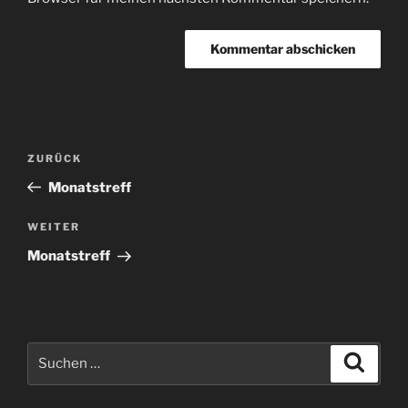
Beitragsnavigation
Vorheriger
ZURÜCK
Beitrag
Monatstreff
Nächster
WEITER
Beitrag
Monatstreff
Suchen
Suche
nach: