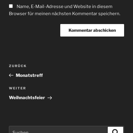
Name, E-Mail-Adresse und Website in diesem
Browser für meinen nächsten Kommentar speichern.
Beitragsnavigation
Vorheriger
ZURÜCK
Beitrag
Monatstreff
Nächster
WEITER
Beitrag
Weihnachtsfeier
Suchen
Suche