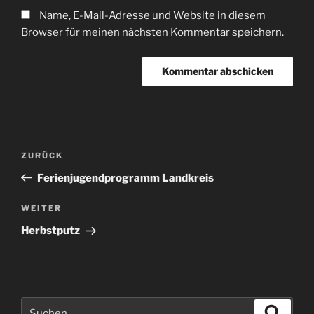
Name, E-Mail-Adresse und Website in diesem
Browser für meinen nächsten Kommentar speichern.
Beitragsnavigation
Vorheriger
ZURÜCK
Beitrag
Ferienjugendprogramm Landkreis
Nächster
WEITER
Beitrag
Herbstputz
Suchen
Suche