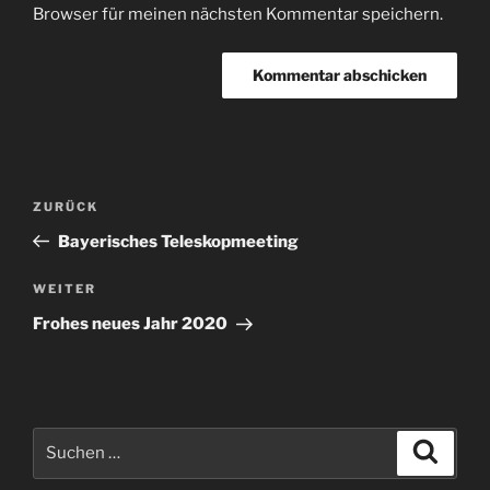
Browser für meinen nächsten Kommentar speichern.
Beitragsnavigation
Vorheriger
ZURÜCK
Beitrag
Bayerisches Teleskopmeeting
Nächster
WEITER
Beitrag
Frohes neues Jahr 2020
Suchen
Suche
nach: