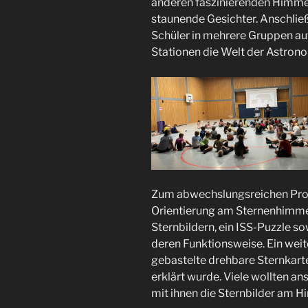
anderen faszinierenden Himmel
staunende Gesichter. Anschlie
Schüler in mehrere Gruppen au
Stationen die Welt der Astron
Zum abwechslungsreichen Pro
Orientierung am Sternenhimme
Sternbildern, ein ISS-Puzzle 
deren Funktionsweise. Ein we
gebastelte drehbare Sternkart
erklärt wurde. Viele wollten a
mit ihnen die Sternbilder am H