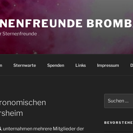
NENFREUNDE BROMB
r Sternenfreunde
n
Sternwarte
Spenden
Links
Impressum
D
Suchen
tronomischen
nach:
rsheim
BEVORSTEHE
6
, unternahmen mehrere Mitglieder der