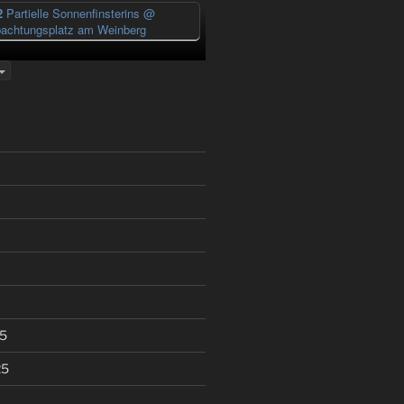
2
Partielle Sonnenfinsterins
@
achtungsplatz am Weinberg
5
25