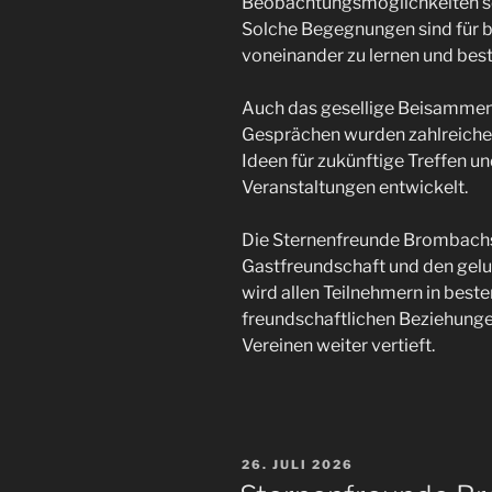
Beobachtungsmöglichkeiten sow
Solche Begegnungen sind für be
voneinander zu lernen und bes
Auch das gesellige Beisammens
Gesprächen wurden zahlreiche
Ideen für zukünftige Treffen
Veranstaltungen entwickelt.
Die Sternenfreunde Brombachse
Gastfreundschaft und den gel
wird allen Teilnehmern in beste
freundschaftlichen Beziehung
Vereinen weiter vertieft.
VERÖFFENTLICHT
26. JULI 2026
AM