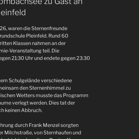
ombachsee zu Gast an
einfeld
026, waren die Sternenfreunde
undschule Pleinfeld. Rund 60
ritten Klassen nahmen an der
e-Veranstaltung teil. Die
gen 21:30 Uhr und endete gegen 23:30
 dem Schulgelände verschiedene
meinsam den Sternenhimmel zu
rischen Wetters musste das Programm
räume verlegt werden. Dies tat der
ch keinen Abbruch.
hrung durch Frank Menzel sorgten
 Milchstraße, von Sternhaufen und