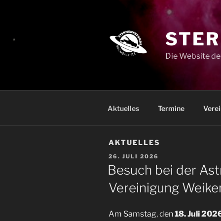
Zum
Inhalt
springen
STER
Die Website de
Aktuelles
Termine
Verei
AKTUELLES
VERÖFFENTLICHT
26. JULI 2026
AM
Besuch bei der As
Vereinigung Weike
Am Samstag, den
18. Juli 202