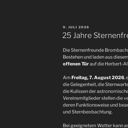
VERÖFFENTLICHT
9. JULI 2026
AM
25 Jahre Sternenf
Die Sternenfreunde Brombachsee
Bestehen und laden aus diesem 
offenen Tür
auf die Herbert-Al
Am
Freitag, 7. August 2026
,
die Gelegenheit, die Sternwart
die Kulissen der astronomische
Vereinsmitglieder stellen die 
deren Funktionsweise und bea
und Sternbeobachtung.
Bei geeignetem Wetter kann am