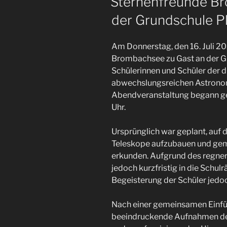
Sternenfreunde Br
der Grundschule Pl
Am Donnerstag, den 16. Juli 2
Brombachsee zu Gast an der Gr
Schülerinnen und Schüler der d
abwechslungsreichen Astronomi
Abendveranstaltung begann ge
Uhr.
Ursprünglich war geplant, auf
Teleskope aufzubauen und ge
erkunden. Aufgrund des regne
jedoch kurzfristig in die Schul
Begeisterung der Schüler jedo
Nach einer gemeinsamen Einfü
beeindruckende Aufnahmen der