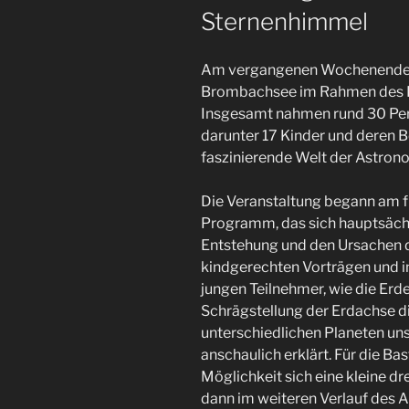
Sternenhimmel
Am vergangenen Wochenende l
Brombachsee im Rahmen des 
Insgesamt nahmen rund 30 Pers
darunter 17 Kinder und deren B
faszinierende Welt der Astron
Die Veranstaltung begann am 
Programm, das sich hauptsäch
Entstehung und den Ursachen de
kindgerechten Vorträgen und i
jungen Teilnehmer, wie die Erd
Schrägstellung der Erdachse di
unterschiedlichen Planeten u
anschaulich erklärt. Für die Ba
Möglichkeit sich eine kleine dr
dann im weiteren Verlauf des