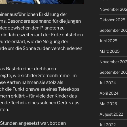
November 20
iner ausführlichen Erklärung der
Oktober 2025
ms. Besonders spannend für die jungen
hiede zwischen den Planeten zu
September 20
 die Jahreszeiten auf der Erde entstehen.
Juni 2025
rde erklärt, wie die Neigung der
rde um die Sonne zu den verschiedenen
März 2025
November 20
as Basteln einer drehbaren
September 20
zeigte, wie sich der Sternenhimmel im
ese Karten nahmen sie stolz als
Juli 2024
ch die Funktionsweise eines Teleskops
April 2024
rn erklärt – für viele der Kinder das
erende Technik eines solchen Geräts aus
Mai 2023
ten.
August 2022
i Stunden angesetzt war, bot den
Juli 2022