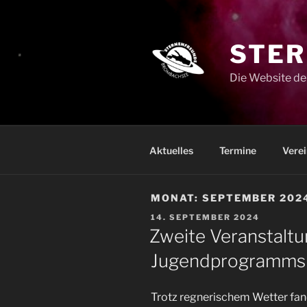
Zum
Inhalt
springen
STER
Die Website de
Aktuelles
Termine
Verei
MONAT:
SEPTEMBER 202
VERÖFFENTLICHT
14. SEPTEMBER 2024
AM
Zweite Veranstaltu
Jugendprogramms
Trotz regnerischem Wetter fan