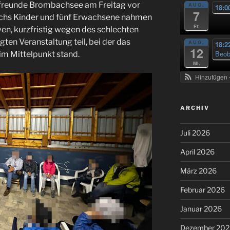
freunde Brombachsee am Freitag vor
AUG.
18:0
7
echs Kinder und fünf Erwachsene nahmen
Fr.
ven, kurzfristig wegen des schlechten
gten Veranstaltung teil, bei der das
AUG.
18:2
12
Beob
m Mittelpunkt stand.
Mi.
Hinzufügen
ARCHIV
Juli 2026
April 2026
März 2026
Februar 2026
Januar 2026
Dezember 202