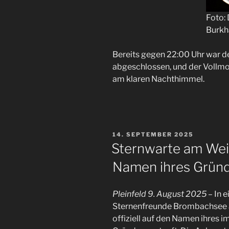
Foto:
Burkh
Bereits gegen 22:00 Uhr war d
abgeschlossen, und der Vollmond
am klaren Nachthimmel.
VERÖFFENTLICHT
14. SEPTEMBER 2025
AM
Sternwarte am Wei
Namen ihres Gründ
Pleinfeld 9. August 2025
– In e
Sternenfreunde Brombachsee 
offiziell auf den Namen ihres 