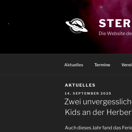
Zum
Inhalt
springen
STER
Die Website de
Aktuelles
Termine
Verei
AKTUELLES
VERÖFFENTLICHT
14. SEPTEMBER 2025
AM
Zwei unvergesslich
Kids an der Herber
Auch dieses Jahr fand das Fe