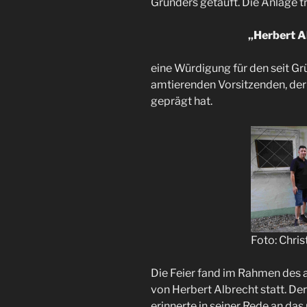
Gründers getauft. Die Anlage 
„Herbert A
eine Würdigung für den seit G
amtierenden Vorsitzenden, der
geprägt hat.
Foto: Chris
Die Feier fand im Rahmen des al
von Herbert Albrecht statt. De
erinnerte in seiner Rede an d