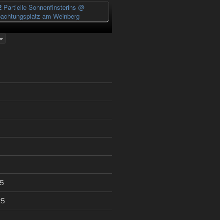
2
Partielle Sonnenfinsterins
@
achtungsplatz am Weinberg
5
25