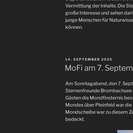
Vermittlung der Inhalte. Die St
große Interesse und sehen dar
junge Menschen für Naturwiss
können.
VERÖFFENTLICHT
14. SEPTEMBER 2025
AM
MoFi am 7. Septe
Am Sonntagabend, den 7. Sept
Sternenfreunde Brombachsee g
Gästen die Mondfinsternis be
Mondes über Pleinfeld war die 
Mondscheibe war zu diesem Ze
bedeckt.