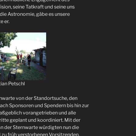
sion, seine Tatkraft und seine uns
 die Astronomie, gäbe es unsere
e er.
tian Petschl
rnwarte von der Standortsuche, den
nach Sponsoren und Spendern bis hin zur
maßgeblich vorangetrieben und alle
itte geplant und koordiniert. Mit der
an der Sternwarte würdigten nun die
l zu früh verstorbenen Vorsitzenden.