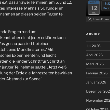
V., das an zwei Terminen, am 5. und 12.
AUG.
18:2
12
Beob
es Interesse. Mehr als 50 Kinder im
Mi.
 nahmen an diesen beiden Tagen teil,
Hinzufügen
ende Fragen rund um
ARCHIV
nnt, aber nicht jeder erklären kann:
as genau passiert bei einer
Juli 2026
teht eine Mondfinsternis? Mit
April 2026
ischen Experimenten und leicht
en die Kinder Schritt für Schritt an
März 2026
 junger Teilnehmer sagte: „Jetzt weiß
llung der Erde die Jahreszeiten bewirken
Februar 2026
der Abstand zur Sonne“.
Januar 2026
Dezember 202
November 20
Oktober 2025