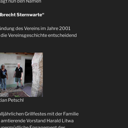
trägt nun den Namen
lbrecht Sternwarte“
ründung des Vereins im Jahre 2001
 die Vereinsgeschichte entscheidend
tian Petschl
ljährlichen Grillfestes mit der Familie
r amtierende Vorstand Harald Litwa
as unermüdliche Engagement des