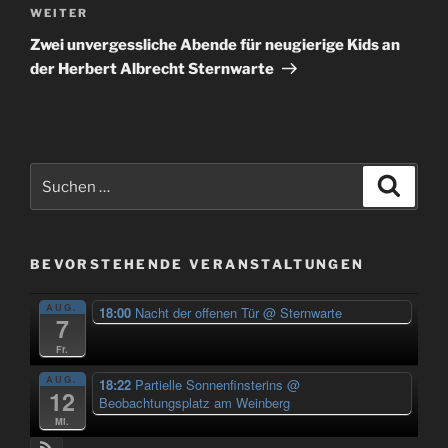
Nächster
WEITER
Beitrag
Zwei unvergessliche Abende für neugierige Kids an
der Herbert Albrecht Sternwarte
Suchen
Suche
nach:
BEVORSTEHENDE VERANSTALTUNGEN
AUG.
18:00
Nacht der offenen Tür
@ Sternwarte
7
Fr.
AUG.
18:22
Partielle Sonnenfinsterins
@
12
Beobachtungsplatz am Weinberg
Mi.