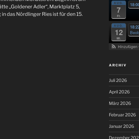
AUG.
18:0
tätte „Goldener Adler“, Marktplatz 5,
7
n das Nördlinger Ries ist für den 15.
Fr.
AUG.
18:2
12
Beob
Mi.
Hinzufügen
ARCHIV
Juli 2026
April 2026
März 2026
Februar 2026
Januar 2026
Dezember 202