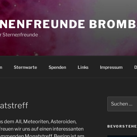
NENFREUNDE BROMB
r Sternenfreunde
n
Sternwarte
Spenden
Links
Impressum
D
Suchen
atstreff
nach:
dem All, Meteoriten, Asteroiden,
BEVORSTEHE
reuen wir uns auf einen interessanten
kommenden Monatstreff. Beginn ist am