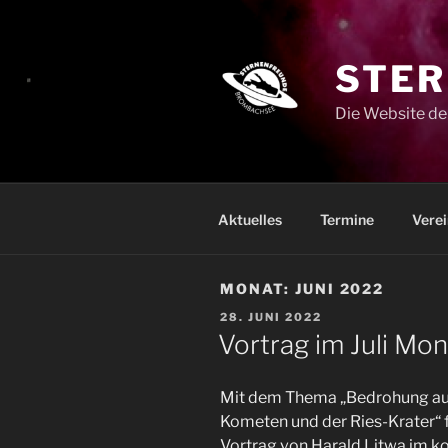
Zum
Inhalt
springen
STER
Die Website de
Aktuelles
Termine
Verei
MONAT:
JUNI 2022
VERÖFFENTLICHT
28. JUNI 2022
AM
Vortrag im Juli Mon
Mit dem Thema „Bedrohung aus 
Kometen und der Ries-Krater“ f
Vortrag von Harald Litwa im 