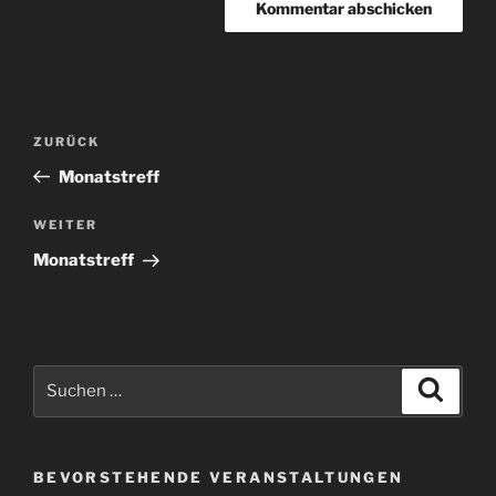
Beitragsnavigation
Vorheriger
ZURÜCK
Beitrag
Monatstreff
Nächster
WEITER
Beitrag
Monatstreff
Suchen
Suche
nach:
BEVORSTEHENDE VERANSTALTUNGEN