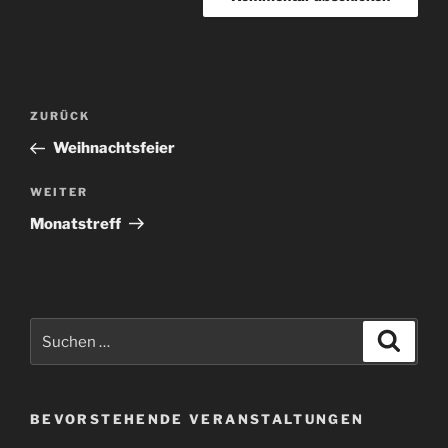
Beitragsnavigation
Vorheriger
ZURÜCK
Beitrag
Weihnachtsfeier
Nächster
WEITER
Beitrag
Monatstreff
Suchen
Suche
nach:
BEVORSTEHENDE VERANSTALTUNGEN