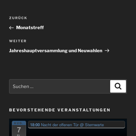
Beitragsnavigation
Vorheriger
ZURÜCK
Beitrag
Monatstreff
Nächster
WEITER
Beitrag
Jahreshauptversammlung und Neuwahlen
Suchen
Suche
nach:
BEVORSTEHENDE VERANSTALTUNGEN
AUG.
18:00
Nacht der offenen Tür
@ Sternwarte
7
Fr.