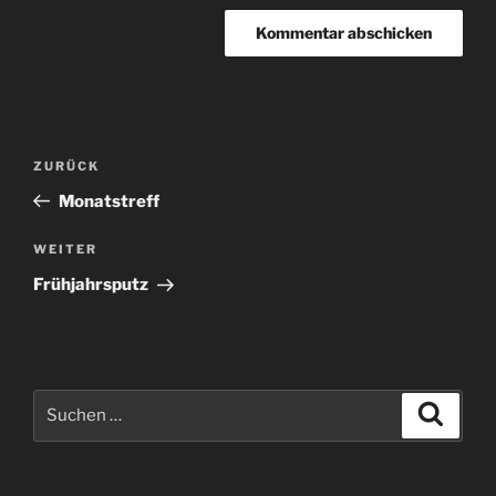
Beitragsnavigation
Vorheriger
ZURÜCK
Beitrag
Monatstreff
Nächster
WEITER
Beitrag
Frühjahrsputz
Suchen
Suche
nach: