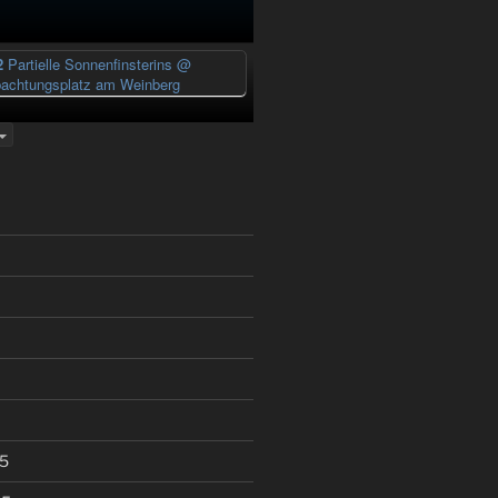
2
Partielle Sonnenfinsterins
@
achtungsplatz am Weinberg
5