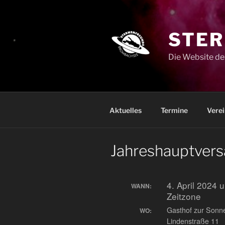
Zum
Inhalt
springen
STER
Die Website de
Aktuelles
Termine
Verei
Jahreshauptver
4. April 2024
WANN:
Zeitzone
Gasthof zur Sonn
WO:
Lindenstraße 11