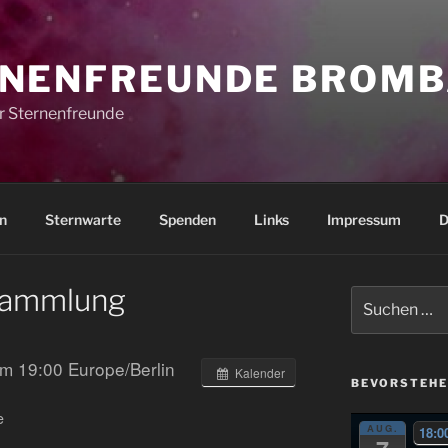
NENFREUNDE BROMB
r Sternenfreunde
n
Sternwarte
Spenden
Links
Impressum
D
sammlung
Suchen
nach:
 um 19:00
Europe/Berlin
Kalender
BEVORSTEHE
e
AUG.
18:0