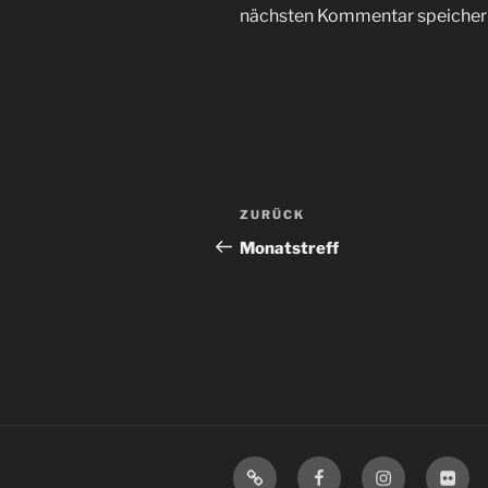
nächsten Kommentar speicher
Beitragsnavigation
Vorheriger
ZURÜCK
Beitrag
Monatstreff
Mastodon
Facebook
Instagram
Flickr