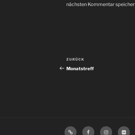
nächsten Kommentar speicher
Beitragsnavigation
Vorheriger
ZURÜCK
Beitrag
Monatstreff
Mastodon
Facebook
Instagram
Flickr