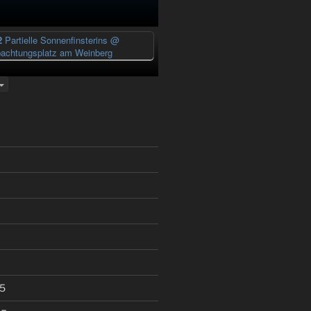
2
Partielle Sonnenfinsterins
@
achtungsplatz am Weinberg
5