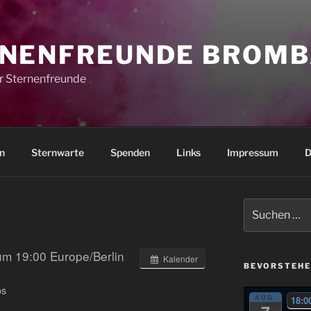
NENFREUNDE BROMB
r Sternenfreunde
n
Sternwarte
Spenden
Links
Impressum
D
Suchen
nach:
 um 19:00
Europe/Berlin
Kalender
BEVORSTEHE
os
AUG.
18:0