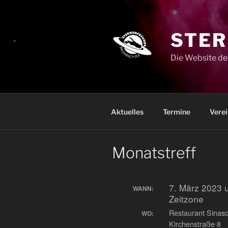
Zum
Inhalt
springen
STER
Die Website de
Aktuelles
Termine
Verei
Monatstreff
7. März 2023
WANN:
Zeitzone
Restaurant Sinas
WO:
Kirchenstraße 8