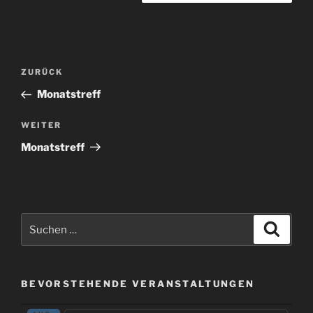
Beitragsnavigation
Vorheriger
ZURÜCK
Beitrag
Monatstreff
Nächster
WEITER
Beitrag
Monatstreff
Suchen
Suche
nach:
BEVORSTEHENDE VERANSTALTUNGEN