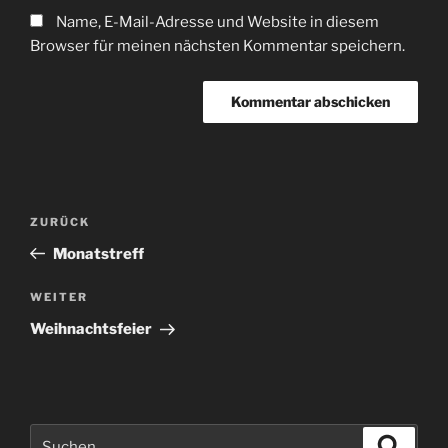
Name, E-Mail-Adresse und Website in diesem
Browser für meinen nächsten Kommentar speichern.
Beitragsnavigation
Vorheriger
ZURÜCK
Beitrag
Monatstreff
Nächster
WEITER
Beitrag
Weihnachtsfeier
Suchen
Suche