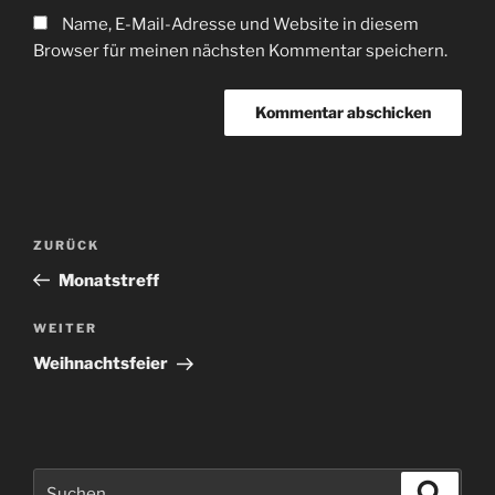
Name, E-Mail-Adresse und Website in diesem
Browser für meinen nächsten Kommentar speichern.
Beitragsnavigation
Vorheriger
ZURÜCK
Beitrag
Monatstreff
Nächster
WEITER
Beitrag
Weihnachtsfeier
Suchen
Suche