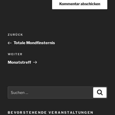
Beitragsnavigation
Vorheriger
ZURÜCK
Beitrag
Totale Mondfinsternis
Nächster
WEITER
Beitrag
Monatstreff
Suchen
Suche
nach:
BEVORSTEHENDE VERANSTALTUNGEN