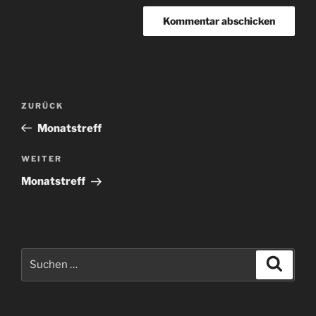
Beitragsnavigation
Vorheriger
ZURÜCK
Beitrag
Monatstreff
Nächster
WEITER
Beitrag
Monatstreff
Suchen
Suche
nach: